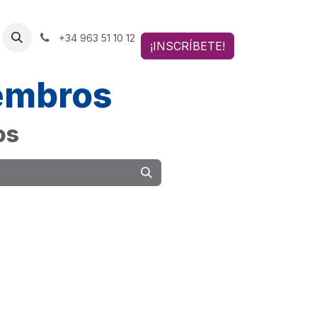
+34 963 51 10 12
¡INSCRÍBETE!
iembros
os