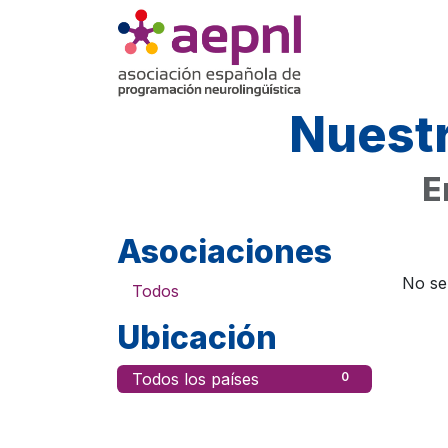
Ir al contenido
XIX Jornadas
Nuestr
E
Asociaciones
No se
Todos
Ubicación
Todos los países
0