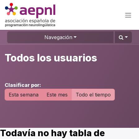
Ir al contenido
Navegación
Todos los usuarios
Clasificar por:
Esta semana
Este mes
Todo el tiempo
Todavía no hay tabla de