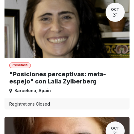
OCT
31
Presencial
"Posiciones perceptivas: meta-
espejo" con Laila Zylberberg
Barcelona
,
Spain
Registrations Closed
OCT
31