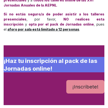
presenciales
y a
todos los talleres online de las XVI
Jornadas Anuales de la AEPNL
.
Si no estás seguro/a de poder asistir a los talleres
presenciales
, por favor,
NO realices esta
inscripción
y
opta por el pack de Jornadas online
, pues
el
aforo por sala está limitado a 12 personas
.
¡Haz tu inscripción al pack de las
Jornadas online!
¡Inscríbete!