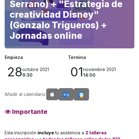
Serrano) + "Estrategia de
creatividad Disney"
(Gonzalo Trigueros) +
Jornadas online
Empieza
Termina
28
01
octubre 2021
noviembre 2021
9:30
14:00
Añadir al calendario:
Importante
Esta inscripción
incluye
tu asistencia a
2 talleres