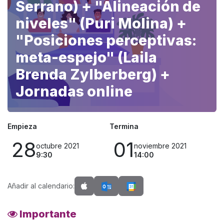
Serrano) + "Alineación de
niveles" (Puri Molina) +
"Posiciones perceptivas:
meta-espejo" (Laila
Brenda Zylberberg) +
Jornadas online
Empieza
Termina
28
01
octubre 2021
noviembre 2021
9:30
14:00
Añadir al calendario:
Importante