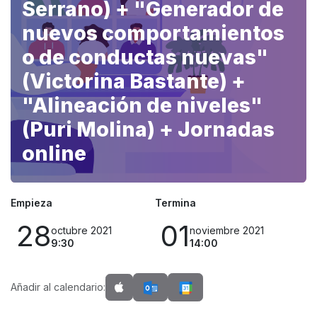
Serrano) + "Generador de
nuevos comportamientos
o de conductas nuevas"
(Victorina Bastante) +
"Alineación de niveles"
(Puri Molina) + Jornadas
online
Empieza
Termina
28
01
octubre 2021
noviembre 2021
9:30
14:00
Añadir al calendario: