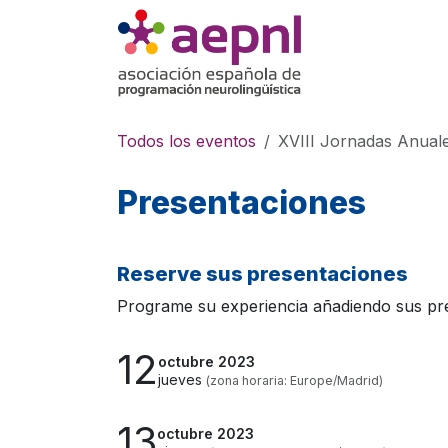
Ir al contenido
XIX Jornadas
Todos los eventos
XVIII Jornadas Anua
Presentaciones
Reserve sus presentaciones
Programe su experiencia añadiendo sus pres
12
octubre 2023
jueves
(zona horaria: Europe/Madrid)
13
octubre 2023